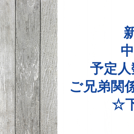
中
予定人
ご兄弟関
☆