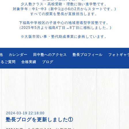
少人数クラス・高校受験・理数に強い進学塾です。
対象学年：中1~中3（新中1は小6の2月からスタートです。)
すべての授業を塾長が直接担当します。
下福島中学校区の子達中心の地域密着型学習塾です。
（2025年5月より福島4丁目→8丁目に移転しました。)
※大阪市習い事・塾代助成事業に参画しています。
他
カレンダー
田中塾へのアクセス
塾長プロフィール
フォトギャ
あるご質問
合格実績
ブログ
2024-03-19 22:18:00
塾長ブログを更新しました①