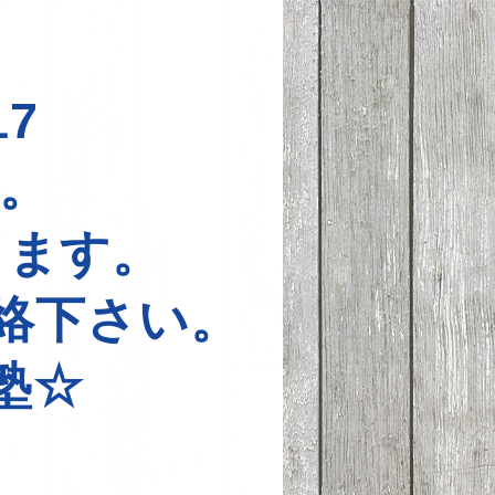
7
中。
ります。
絡下さい。
塾☆