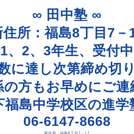
∞ 田中塾 ∞
新住所：福島8丁目7－1
1、2、3年生、受付
数に達し次第締め切
係の方もお早めにご連
下福島中学校区の進学
06-6147-8668
新住所：福島8丁目7－17