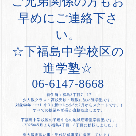
ご兄弟関係の方もお
早めにご連絡下さ
い。
☆下福島中学校区の
進学塾☆
06-6147-8668
新住所：福島8丁目7－17
少人数クラス・高校受験・理数に強い進学塾です。
対象学年：中1~中3（新中1は小6の2月からスタートです。)
すべての授業を塾長が直接担当します。
下福島中学校区の子達中心の地域密着型学習塾です。
（2025年5月より福島4丁目→8丁目に移転しました。)
※大阪市習い事・塾代助成事業に参画しています。