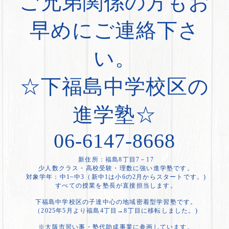
ご兄弟関係の方もお
早めにご連絡下さ
い。
☆下福島中学校区の
進学塾☆
06-6147-8668
新住所：福島8丁目7－17
少人数クラス・高校受験・理数に強い進学塾です。
対象学年：中1~中3（新中1は小6の2月からスタートです。)
すべての授業を塾長が直接担当します。
下福島中学校区の子達中心の地域密着型学習塾です。
（2025年5月より福島4丁目→8丁目に移転しました。)
※大阪市習い事・塾代助成事業に参画しています。