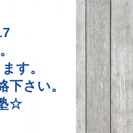
7
中。
ります。
絡下さい。
塾☆