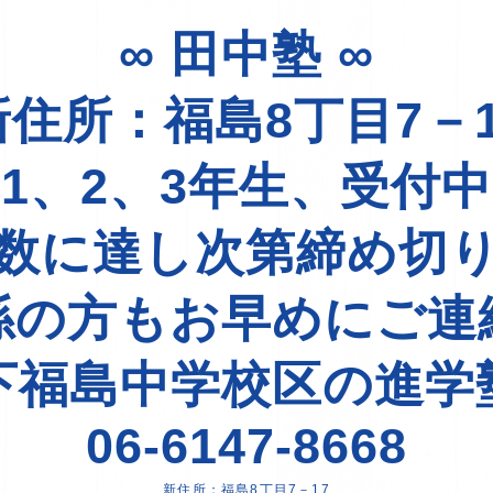
∞ 田中塾 ∞
新住所：福島8丁目7－1
1、2、3年生、受付
数に達し次第締め切
係の方もお早めにご連
下福島中学校区の進学
06-6147-8668
新住所：福島8丁目7－17