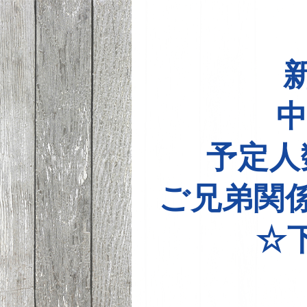
中
予定人
ご兄弟関
☆