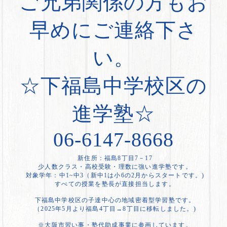
ご兄弟関係の方もお
早めにご連絡下さ
い。
☆下福島中学校区の
進学塾☆
06-6147-8668
新住所：福島8丁目7－17
少人数クラス・高校受験・理数に強い進学塾です。
対象学年：中1~中3（新中1は小6の2月からスタートです。)
すべての授業を塾長が直接担当します。
下福島中学校区の子達中心の地域密着型学習塾です。
（2025年5月より福島4丁目→8丁目に移転しました。)
※大阪市習い事・塾代助成事業に参画しています。