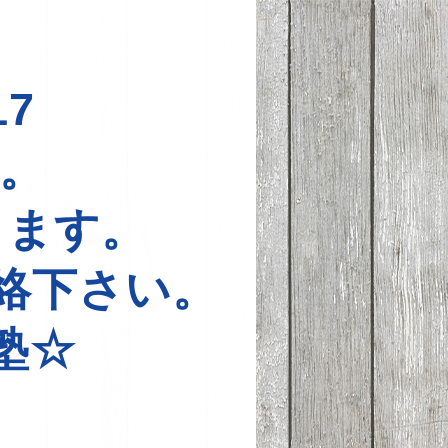
7
中。
ります。
絡下さい。
塾☆