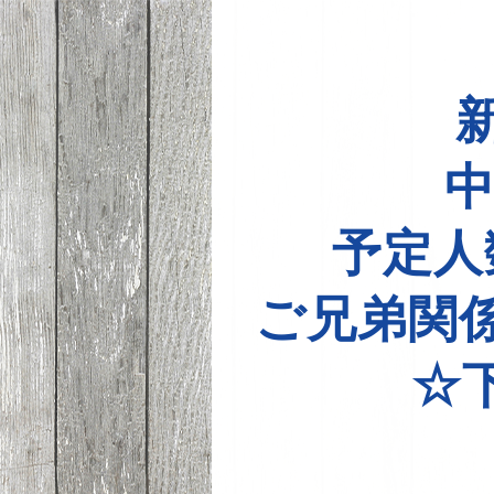
中
予定人
ご兄弟関
☆