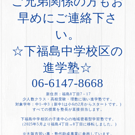
ご兄弟関係の方もお
早めにご連絡下さ
い。
☆下福島中学校区の
進学塾☆
06-6147-8668
新住所：福島8丁目7－17
少人数クラス・高校受験・理数に強い進学塾です。
対象学年：中1~中3（新中1は小6の2月からスタートです。)
すべての授業を塾長が直接担当します。
下福島中学校区の子達中心の地域密着型学習塾です。
（2025年5月より福島4丁目→8丁目に移転しました。)
※大阪市習い事・塾代助成事業に参画しています。