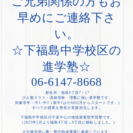
ご兄弟関係の方もお
早めにご連絡下さ
い。
☆下福島中学校区の
進学塾☆
06-6147-8668
新住所：福島8丁目7－17
少人数クラス・高校受験・理数に強い進学塾です。
対象学年：中1~中3（新中1は小6の2月からスタートです。)
すべての授業を塾長が直接担当します。
下福島中学校区の子達中心の地域密着型学習塾です。
（2025年5月より福島4丁目→8丁目に移転しました。)
※大阪市習い事・塾代助成事業に参画しています。