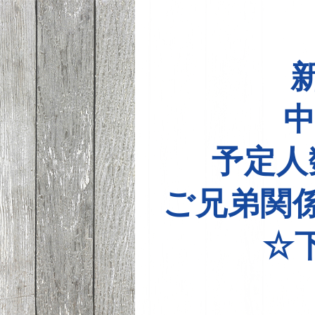
中
予定人
ご兄弟関
☆