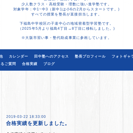
少人数クラス・高校受験・理数に強い進学塾です。
対象学年：中1~中3（新中1は小6の2月からスタートです。)
すべての授業を塾長が直接担当します。
下福島中学校区の子達中心の地域密着型学習塾です。
（2025年5月より福島4丁目→8丁目に移転しました。)
※大阪市習い事・塾代助成事業に参画しています。
他
カレンダー
田中塾へのアクセス
塾長プロフィール
フォトギャ
あるご質問
合格実績
ブログ
2019-03-22 18:33:00
合格実績を更新しました。