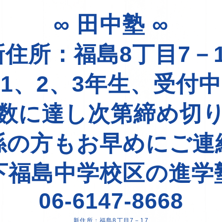
∞ 田中塾 ∞
新住所：福島8丁目7－1
1、2、3年生、受付
数に達し次第締め切
係の方もお早めにご連
下福島中学校区の進学
06-6147-8668
新住所：福島8丁目7－17