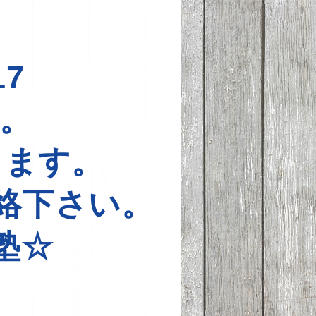
7
中。
ります。
絡下さい。
塾☆