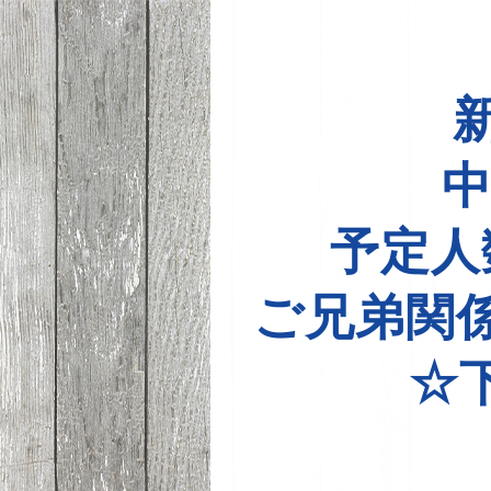
中
予定人
ご兄弟関
☆