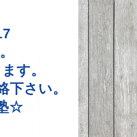
7
中。
ります。
絡下さい。
塾☆