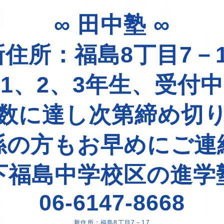
∞ 田中塾 ∞
新住所：福島8丁目7－1
1、2、3年生、受付
数に達し次第締め切
係の方もお早めにご連
下福島中学校区の進学
06-6147-8668
新住所：福島8丁目7－17