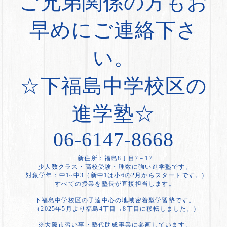
ご兄弟関係の方もお
早めにご連絡下さ
い。
☆下福島中学校区の
進学塾☆
06-6147-8668
新住所：福島8丁目7－17
少人数クラス・高校受験・理数に強い進学塾です。
対象学年：中1~中3（新中1は小6の2月からスタートです。)
すべての授業を塾長が直接担当します。
下福島中学校区の子達中心の地域密着型学習塾です。
（2025年5月より福島4丁目→8丁目に移転しました。)
※大阪市習い事・塾代助成事業に参画しています。