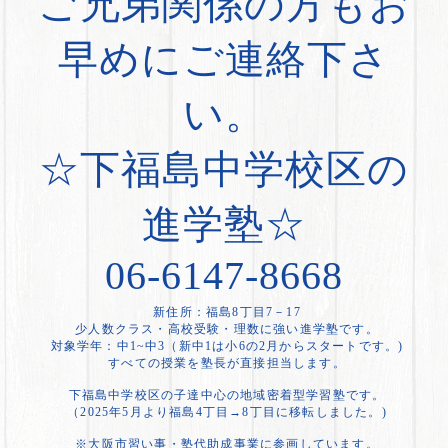
ご兄弟関係の方もお
早めにご連絡下さ
い。
☆下福島中学校区の
進学塾☆
06-6147-8668
新住所：福島8丁目7－17
少人数クラス・高校受験・理数に強い進学塾です。
対象学年：中1~中3（新中1は小6の2月からスタートです。)
すべての授業を塾長が直接担当します。
下福島中学校区の子達中心の地域密着型学習塾です。
（2025年5月より福島4丁目→8丁目に移転しました。)
※大阪市習い事・塾代助成事業に参画しています。