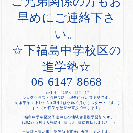
ご兄弟関係の方もお
早めにご連絡下さ
い。
☆下福島中学校区の
進学塾☆
06-6147-8668
新住所：福島8丁目7－17
少人数クラス・高校受験・理数に強い進学塾です。
対象学年：中1~中3（新中1は小6の2月からスタートです。)
すべての授業を塾長が直接担当します。
下福島中学校区の子達中心の地域密着型学習塾です。
（2025年5月より福島4丁目→8丁目に移転しました。)
※大阪市習い事・塾代助成事業に参画しています。