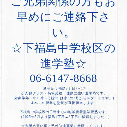
ご兄弟関係の方もお
早めにご連絡下さ
い。
☆下福島中学校区の
進学塾☆
06-6147-8668
新住所：福島8丁目7－17
少人数クラス・高校受験・理数に強い進学塾です。
対象学年：中1~中3（新中1は小6の2月からスタートです。)
すべての授業を塾長が直接担当します。
下福島中学校区の子達中心の地域密着型学習塾です。
（2025年5月より福島4丁目→8丁目に移転しました。)
※大阪市習い事・塾代助成事業に参画しています。